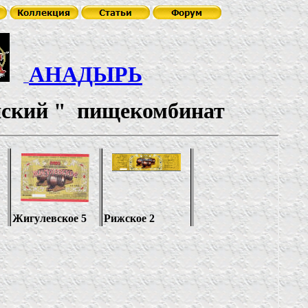
АНАДЫРЬ
ский
"
пищекомбинат