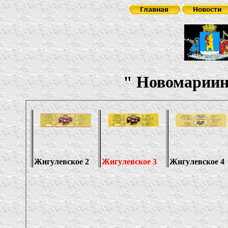
"
Новомариин