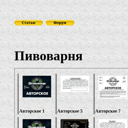
Колым
Пивоварня