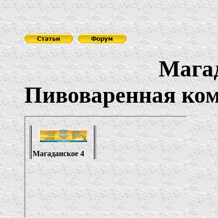
Магадан
Пивоваренная ко