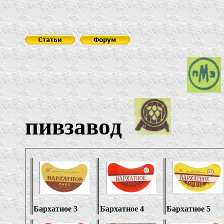
пивзавод