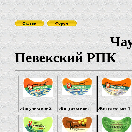
Чаунский
Певекский РПК