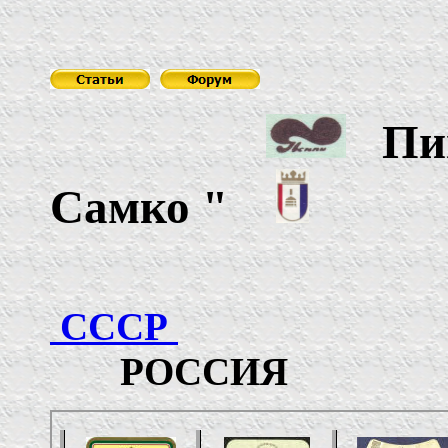
Пив
Самко
"
СССР
РОССИЯ