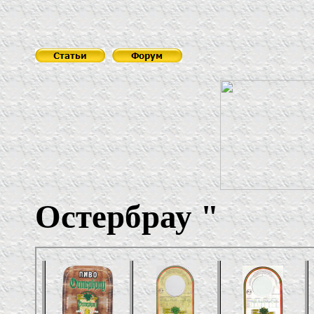
Остербрау
"