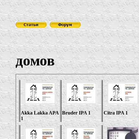
Пивовар
домов