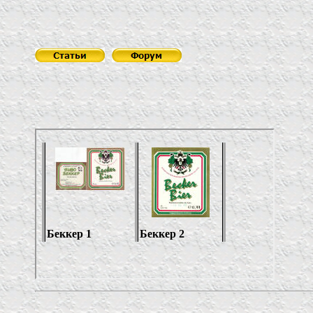
Пивзаво