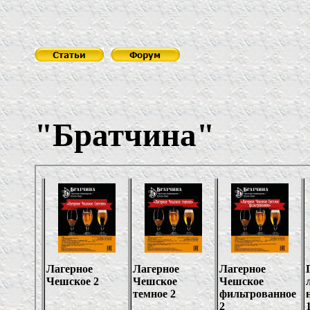
Пивов
"Братчина"