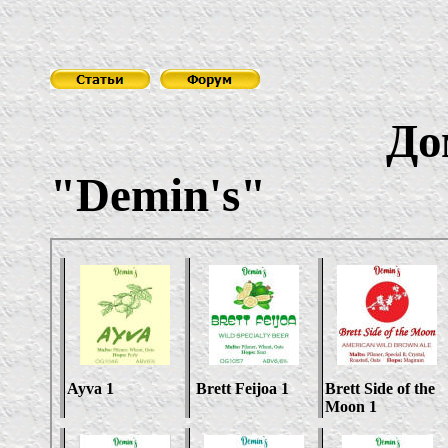
До
"
Demin's
"