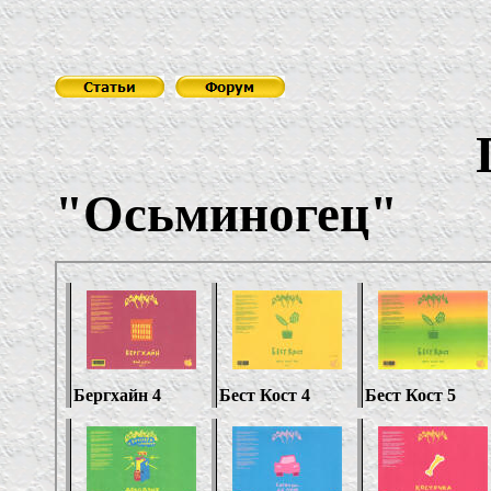
Пив
"Осьминогец"