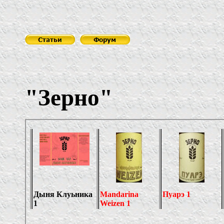
Пиво
"
Зерно
"