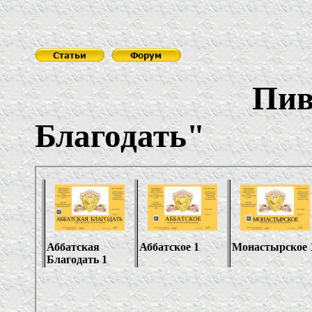
Пивова
Благодать
"