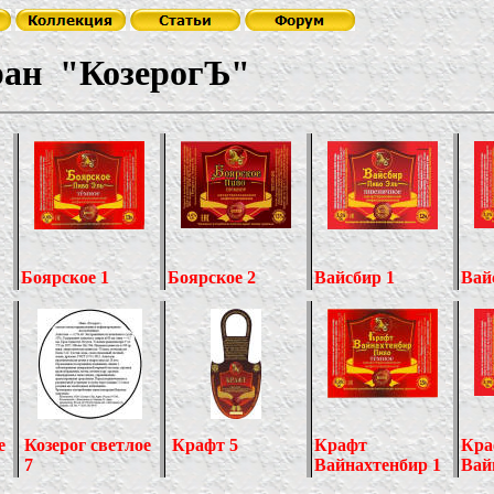
н
"
КозерогЪ
"