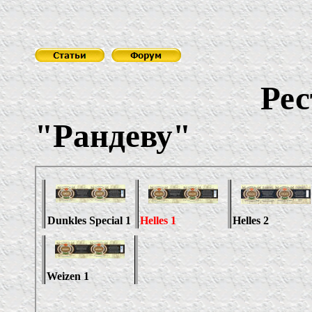
Рес
"Рандеву"