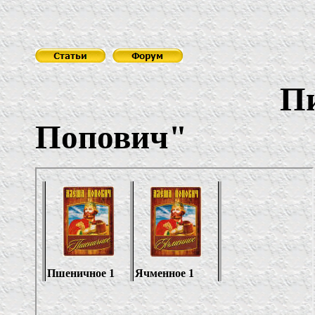
Пивов
Попович
"