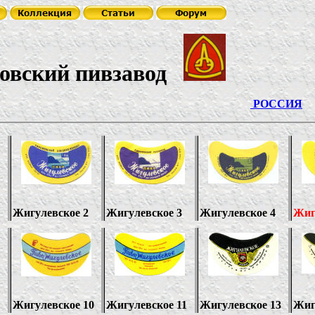
вский пивзавод
СР
РОССИЯ