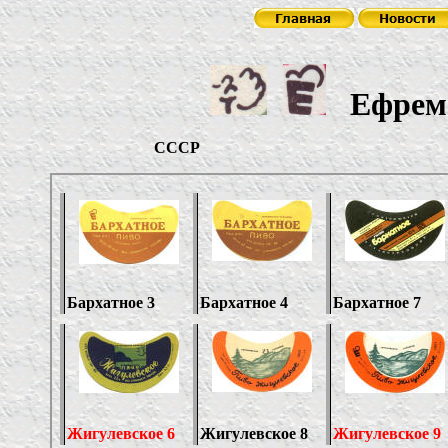
Ефремо
СС