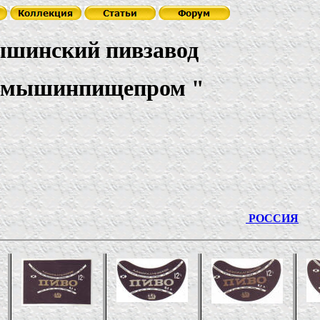
шинский пивзавод
амышинпищепром
"
ССР
РОССИЯ