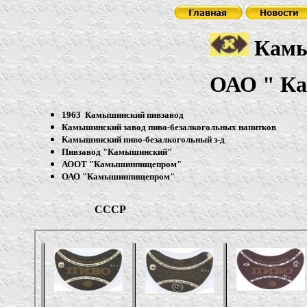
Камы
ОАО
"
К
1963 Камышинский пивзавод
Камышинский завод пиво-безалкогольных напитков
Камышинский пиво-безалкогольный з-д
Пивзавод "Камышинский"
АООТ "Камышинпищепром"
ОАО "Камышинпищепром"
С