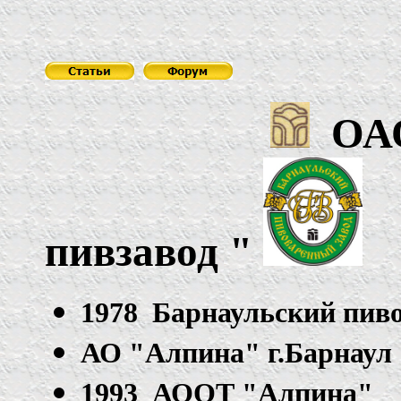
ОА
пивзавод
"
1978 Барнаульский пив
АО "Алпина" г.Барнаул
1993 АООТ "Алпина"