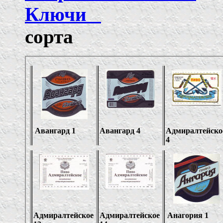
Ключи
Ост
сор