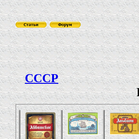
О
СССР
РОСС