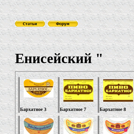
Пивза
Енисейский
"