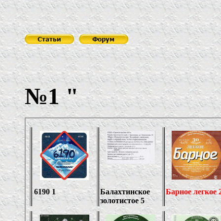
ОО
№1
"