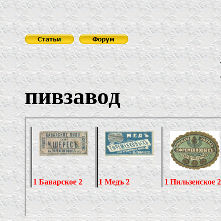
пивзавод