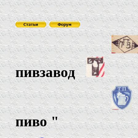
пивзавод
пиво
"