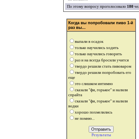
По этому вопросу проголосовало
180
че
Когда вы попробовали пиво 1-й
раз вы...
выпали в осадок
только научились ходить
только научились говорить
раз и на всегда бросили учится
твердо решили стать пивоваром
твердо решили попробовать его
еще
это слишком интимно
сказали "фи, горькое" и налили
спрайта
сказали "фи, горькое" и налили
водки
хорошо похмелились
не помню...
Результаты