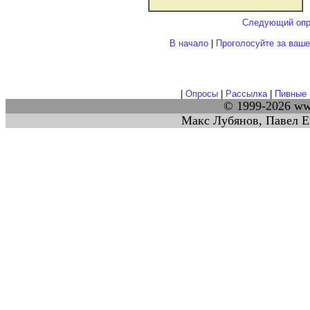
Следующий опр
В начало
|
Проголосуйте за ваш
|
Опросы
|
Рассылка
|
Пивные 
© 1999-2026 w
Макс Лубянов, Павел Е