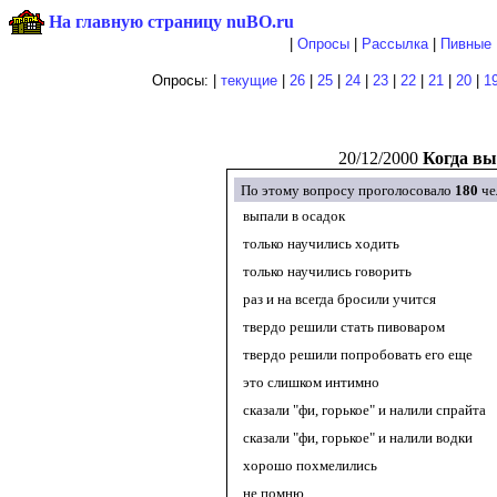
На главную страницу nuBO.ru
|
Опросы
|
Рассылка
|
Пивные 
Опросы: |
текущие
|
26
|
25
|
24
|
23
|
22
|
21
|
20
|
1
20/12/2000
Когда вы
По этому вопросу проголосовало
180
че
выпали в осадок
только научились ходить
только научились говорить
раз и на всегда бросили учится
твердо решили стать пивоваром
твердо решили попробовать его еще
это слишком интимно
сказали "фи, горькое" и налили спрайта
сказали "фи, горькое" и налили водки
хорошо похмелились
не помню...