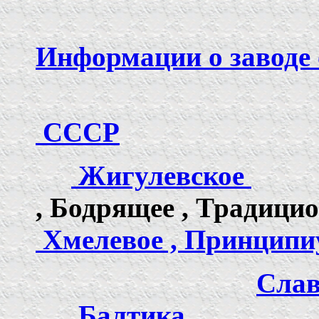
Информации о заводе
СССР
Жигулевское
В
, Бодрящее , 
Хмелевое , Принципи
Сла
Балтика