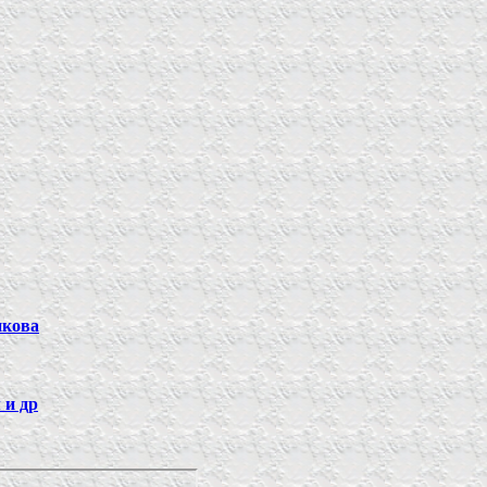
икова
 и др