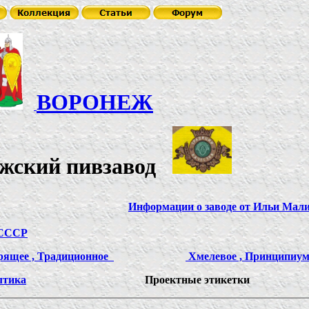
ВОРОНЕЖ
ежский пивзавод
Информации о заводе от Ильи Мал
СССР
дрящее , Традиционное
Хмелевое , Принципиум
тика
Проектные этикетки