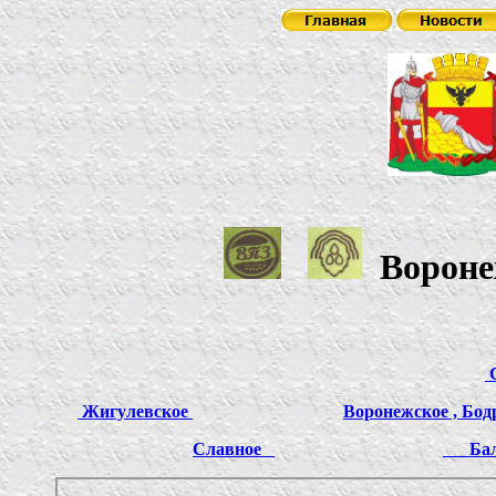
Ворон
Жигулевское
Воронежское , Бо
Славное
Бал