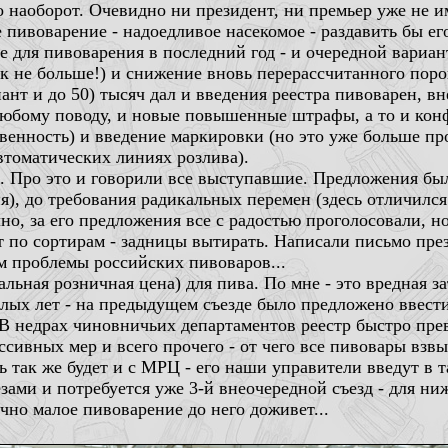
о наоборот. Очевидно ни президент, ни премьер уже не и
пивоварение - надоедливое насекомое - раздавить бы его 
для пивоварения в последний год - и очередной вариант
ак не больше!) и снижение вновь перерассчитанного пор
иант и до 50) тысяч дал и введения реестра пивоварен, вн
любому поводу, и новые повышенные штрафы, а то и кон
твенность) и введение маркировки (но это уже больше пр
втоматических линиях розлива).
. Про это и говорили все выступавшие. Предложения был
), до требования радикальных перемен (здесь отличилс
о, за его предложения все с радостью проголосовали, н
 по сортирам - задницы вытирать. Написали письмо прези
м проблемы российских пивоваров...
ьная розничная цена) для пива. По мне - это вредная за
лых лет - на предыдущем съезде было предложено ввести
 В недрах чиновничьих департаментов реестр быстро прев
ессивных мер и всего прочего - от чего все пивовары взв
 так же будет и с МРЦ - его наши управители введут в т
зами и потребуется уже 3-й внеочередной съезд - для ниж
ечно малое пивоварение до него доживет...