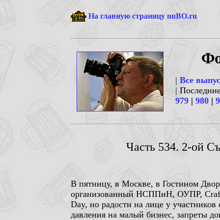
На главную страницу nuBO.ru
Фо
|
Все выпу
| Последни
979
|
980
|
9
Часть 534. 2-ой С
В пятницу, в Москве, в Гостином Дво
организованный НСППиН, ОУПР, Craft 
Day, но радости на лице у участников
давления на малый бизнес, запреты д