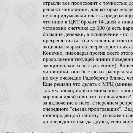
отрасли все происходит с точностью д
решают чиновники, для которых малое 
не напридумывали власть предержащие 
что пиво в ЦКТ бродит 14 дней и ник
установки счетчика до 100 (а есть вар
большие денежки, а исключение - по 
прегрешения (а то и уголовная ответс
акцизные марки на сверхскоростных а
Конечно, пивовары против всего этого
продолжения текущей линии поведения
эмоциональным выступлением). Конечн
чиновники, они быстро их распределят
но ему очевидно Радебергер ближе, че
Еще решали что делать с МРЦ (минимал
так уж плохо, но вспомним опыт прош
хорошая идея) и во что это вылилось?
за включение в него, с перечнем репр
очередного "съезда проигравших". Ведь
пивопродавцов) заплачут горькими сле
до очередного съезда друзья, если кон