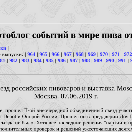
тоблог событий в мире пива о
ски
|
е выпуски:
|
964
|
965
|
966
|
967
|
968
|
969
|
970
|
971
|
972
81
|
982
|
983
|
984
|
985
|
986
|
987
|
988
|
989
|
990
|
991
|
ъезд российских пивоваров и выставка Mo
Москва. 07.06.2019 г.
ре, прошел II-ой внеочередной объединенный съезд учас
Depot и Опорой России. Прошел он в преддверии Дня Пи
 съезда не было. Хотя все последние решения "партии и 
ополнительных проверок и решений ужесточающих деяте