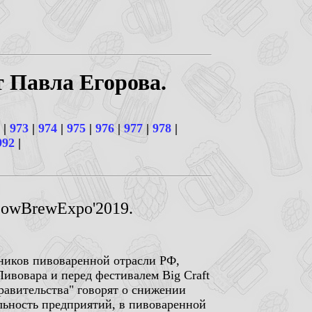
т Павла Егорова.
|
973
|
974
|
975
|
976
|
977
|
978
|
992
|
scowBrewExpo'2019.
тников пивоваренной отрасли РФ,
вовара и перед фестивалем Big Craft
правительства" говорят о снижении
льность предприятий, в пивоваренной