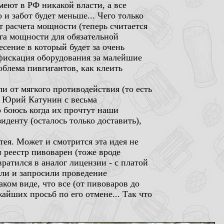
меют в РФ никакой власти, а все
и забот будет меньше... Чего только
 расчета мощности (теперь считается
ога мощности для обязательной
есение в который будет за очень
фискация оборудования за малейшие
облема пивгигантов, как клеить
и от мягкого противодействия (то есть
я Юрий Катунин с весьма
о боюсь когда их прочтут наши
денту (осталось только доставить),
тея. Может и смотрится эта идея не
 реестр пивоварен (тоже вроде
ратился в аналог лицензии - с платой
ыли и запросили проведение
аком виде, что все (от пивоваров до
айших просьб по его отмене... Так что