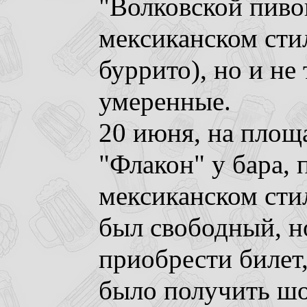
"Волковской пивов
мексиканском стил
буррито), но и не
умеренные.
20 июня, на площ
"Флакон" у бара, 
мексиканском стил
был свободный, 
приобрести билет
было получить ш