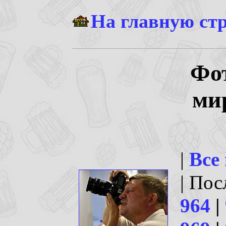
На главную ст
Фо
ми
|
Все
| По
964
|