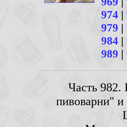
969
|
974
|
979
|
984
|
989
|
Часть 982.
пивоварни" и 