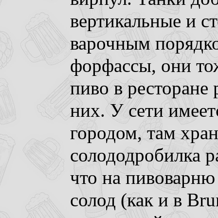
вертикальные и ст
варочным порядк
форфассы, они то
пиво в ресторане
них. У сети имеет
городом, там хран
солододробилка р
что на пивоварню
солод (как и в Br