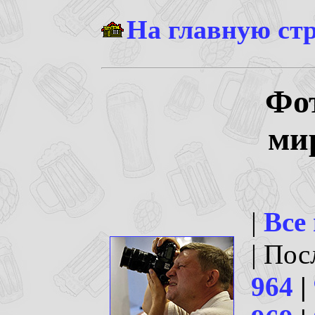
На главную ст
Фо
ми
|
Все
| По
964
|