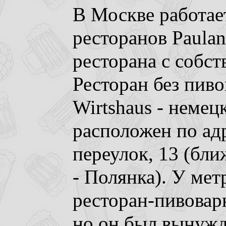
В Москве работает
ресторанов Paulane
ресторана с собст
Ресторан без пиво
Wirtshaus - немец
расположен по ад
переулок, 13 (бл
- Полянка). У мет
ресторан-пивоварн
но он был вынужде