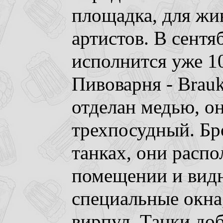
площадка, для жи
артистов. В сентя
исполнится уже 10
Пивоварня - Brau
отделан медью, о
трехпосудный. Бр
танках, они расп
помещении и видн
специальные окна
вирпул. Танки до