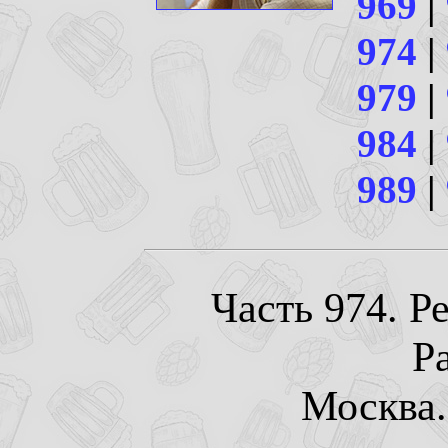
969
|
974
|
979
|
984
|
989
|
Часть 974. Р
Pa
Москва. 