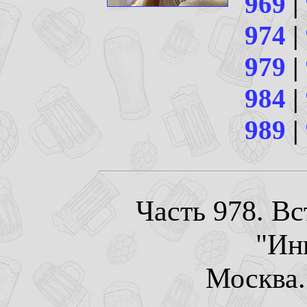
969
|
974
|
979
|
984
|
989
|
Часть 978. В
"Ин
Москва. 