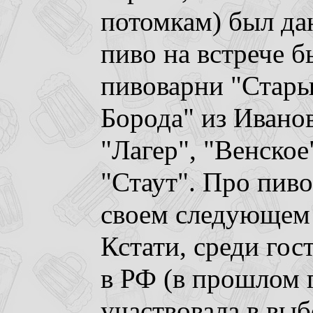
потомкам) был дан
пиво на встрече б
пивоварни "Стары
Борода" из Иванов
"Лагер", "Венское
"Стаут". Про пив
своем следующем 
Кстати, среди гос
в РФ (в прошлом 
участвовала в выб