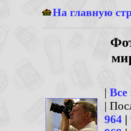
На главную ст
Фо
ми
|
Все
| По
964
|