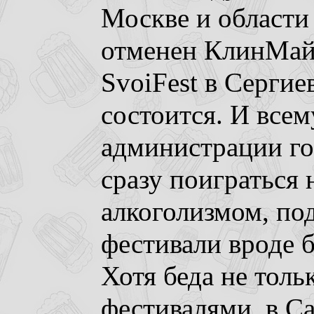
Москве и области 
отменен КлинМайФ
SvoiFest в Сергие
состоится. И всем
администрации го
сразу поиграться 
алкоголизмом, по
фестивали вроде 
Хотя беда не толь
фестивалями, в С