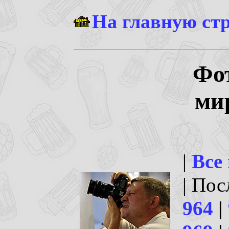
На главную ст
Фо
ми
|
Все
| По
964
|