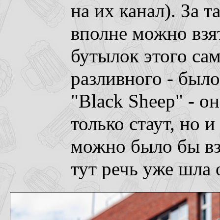
на их канал). За т
вполне можно вз
бутылок этого сам
разливного - было
"Black Sheep" - о
только стаут, но 
можно было бы вз
тут речь уже шла 