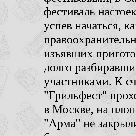
фестиваль настое
успев начаться, к
правоохранитель
изъявших пригото
долго разбиравши
участниками. К с
"Грильфест" прох
в Москве, на площ
"Арма" не закрыли