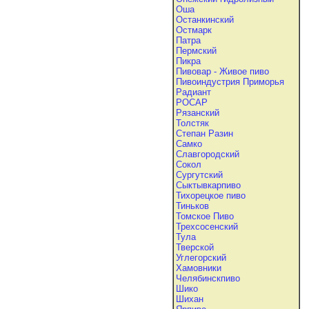
Оша
Останкинский
Остмарк
Патра
Пермский
Пикра
Пивовар - Живое пиво
Пивоиндустрия Приморья
Радиант
РОСАР
Рязанский
Толстяк
Степан Разин
Самко
Славгородский
Сокол
Сургутский
Сыктывкарпиво
Тихорецкое пиво
Тиньков
Томское Пиво
Трехсосенский
Тула
Тверской
Углегорский
Хамовники
Челябинскпиво
Шико
Шихан