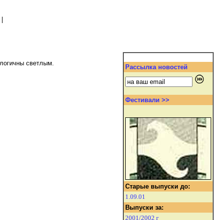
|
алогичны светлым.
Рассылка новостей
Фестивали >>
Старые выпуски до:
1.09.01
Выпуски за:
2001/2002 г