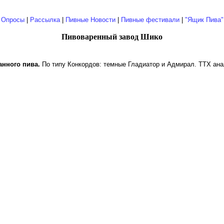
|
Опросы
|
Рассылка
|
Пивные Новости
|
Пивные фестивали
|
"Ящик Пива"
Пивоваренный завод Шико
нного пива.
По типу Конкордов: темные Гладиатоp и Адмиpал. ТТХ ан