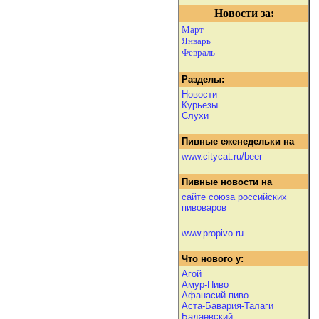
Новости за:
Март
Январь
Февраль
Разделы:
Новости
Курьезы
Слухи
Пивные еженедельки на
www.citycat.ru/beer
Пивные новости на
сайте союза российских
пивоваров
www.propivo.ru
Что нового у:
Агой
Амур-Пиво
Афанасий-пиво
Аста-Бавария-Талаги
Бадаевский