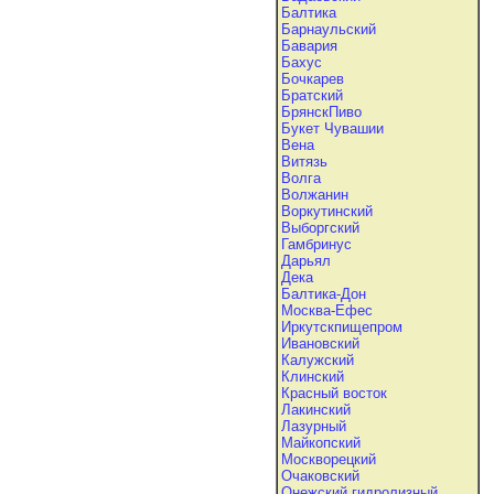
Балтика
Барнаульский
Бавария
Бахус
Бочкарев
Братский
БрянскПиво
Букет Чувашии
Вена
Витязь
Волга
Волжанин
Воркутинский
Выборгский
Гамбринус
Дарьял
Дека
Балтика-Дон
Москва-Ефес
Иркутскпищепром
Ивановский
Калужский
Клинский
Красный восток
Лакинский
Лазурный
Майкопский
Москворецкий
Очаковский
Онежский гидролизный