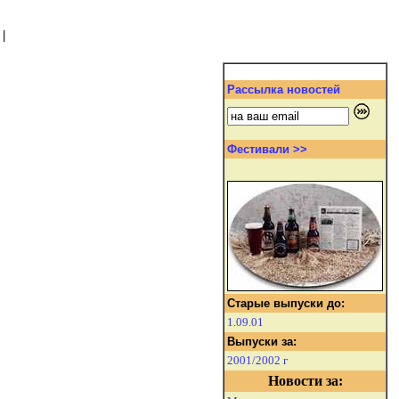
|
Рассылка новостей
Фестивали >>
Старые выпуски до:
1.09.01
Выпуски за:
2001/2002 г
Новости за: