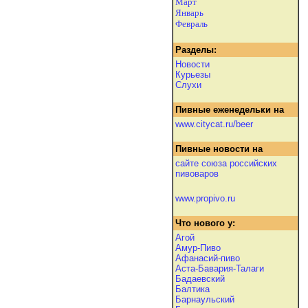
Март
Январь
Февраль
Разделы:
Новости
Курьезы
Слухи
Пивные еженедельки на
www.citycat.ru/beer
Пивные новости на
сайте союза российских
пивоваров
www.propivo.ru
Что нового у:
Агой
Амур-Пиво
Афанасий-пиво
Аста-Бавария-Талаги
Бадаевский
Балтика
Барнаульский