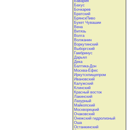
Бавария
Бахус
Бочкарев
Братский
БрянскПиво
Букет Чувашии
Вена
Витязь
Волга
Волжанин
Воркутинский
Выборгский
Гамбринус
Дарьял
Дека
Балтика-Дон
Москва-Ефес
Иркутскпищепром
Ивановский
Калужский
Клинский
Красный восток
Лакинский
Лазурный
Майкопский
Москворецкий
Очаковский
Онежский гидролизный
Оша
Останкинский