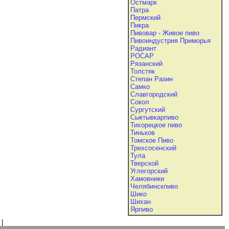
Остмарк
Патра
Пермский
Пикра
Пивовар - Живое пиво
Пивоиндустрия Приморья
Радиант
РОСАР
Рязанский
Толстяк
Степан Разин
Самко
Славгородский
Сокол
Сургутский
Сыктывкарпиво
Тихорецкое пиво
Тиньков
Томское Пиво
Трехсосенский
Тула
Тверской
Углегорский
Хамовники
Челябинскпиво
Шико
Шихан
Ярпиво
|