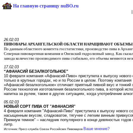
На главную страницу nuBO.ru
26.02.03
ПИВОВАРЫ АРХАНГЕЛЬСКОЙ ОБЛАСТИ НАРАЩИВАЮТ ОБЪЕМЫ
По данным областного комитета госстатистики, производство пива в Арханге
Северная пивоваренная компания и Онежский гидролизный завод. Как сказа
завода количество производимого пива стабильно, его объемы меняются не
17.02.03
“АФАНАСИЙ БЕЗАЛКОГОЛЬНОЕ”
10 февраля компания «Афанасий-Пиво» приступила к выпуску нового с
только в крупных городах, но и по России в целом. Поэтому компани
«Афанасий безалкогольное» отличает приятный пивной вкус и тонкий 
России технология изготовления безалкогольного пива, в которой ис
напитка за рулем, также в других ситуациях, когда употребление алк
05.02.03
НОВЫЙ СОРТ ПИВА ОТ "АФАНАСИЯ"
4 февраля компания "Афанасий-Пиво" приступила к выпуску нового со
насыщенным вкусом, сладковатое, тягучее с легким винным привкусо
Премиум темное" – наследник популярного в конце девяностых годов 
литр.
Ваше мнение?
Источник: Пресс-служба Союза Российских Пивоваров