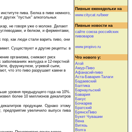
Пивные еженедельки на
 институте пива. Белка в пиве немного,
www.citycat.ru/beer
от других "пустых" алкогольных
Пивные новости на
ахар, не говоря уже о молоке. Делают
 углеводами, и белком, и ферментами,
сайте союза российских
пивоваров
ор, как люди стали варить пиво, они
www.propivo.ru
нимет. Существуют и другие рецепты: в
рение организма, снижают риск
Что нового у:
х заболеваниях желудка и 12-перстной
Агой
ете, фурункулезе, угревой сыпи,
Амур-Пиво
ют, что это пиво разрушает камни в
Афанасий-пиво
Аста-Бавария-Талаги
Бадаевский
Балтика
Барнаульский
льше уровня предыдущего года на 10%.
Бавария
оизвел более 10 миллионов декалитров
Бахус
Бочкарев
декалитров продукции. Однако этому
Братский
у, предприятие увеличило выпуск пива
БрянскПиво
Букет Чувашии
Вена
Витязь
Волга
чением. Предприятие почти вдвое