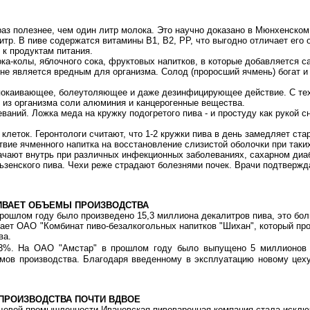
 раз полезнее, чем один литр молока. Это научно доказано в Мюнхенском
тр. В пиве содержатся витамины B1, B2, PP, что выгодно отличает его 
 к продуктам питания.
кока-колы, яблочного сока, фруктовых напитков, в которые добавляется с
 не является вредным для организма. Солод (проросший ячмень) богат и
окаивающее, болеутоляющее и даже дезинфицирующее действие. С тех п
 из организма соли алюминия и канцерогенные вещества.
ний. Ложка меда на кружку подогретого пива - и простуду как рукой с
леток. Геронтологи считают, что 1-2 кружки пива в день замедляет ста
вие ячменного напитка на восстановление слизистой оболочки при таки
начают внутрь при различных инфекционных заболеваниях, сахарном диаб
зенского пива. Чехи реже страдают болезнями почек. Врачи подтвержда
ИВАЕТ ОБЪЕМЫ ПРОИЗВОДСТВА
рошлом году было произведено 15,3 миллиона декалитров пива, это бо
ает ОАО "Комбинат пиво-безалкогольных напитков "Шихан", который пр
ва.
0,3%. На ОАО "Амстар" в прошлом году было выпущено 5 миллионов 
емов производства. Благодаря введенному в эксплуатацию новому цех
ПРОИЗВОДСТВА ПОЧТИ ВДВОЕ
ищевой промышленности Ивановская пивоваренная компания стала исклю