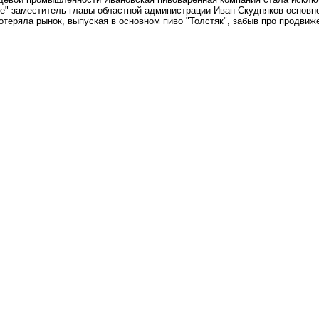
те" заместитель главы областной администрации Иван Скудняков основ
отеряла рынок, выпуская в основном пиво "Толстяк", забыв про продви