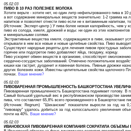
05.02.03
ПИВО В 10 РАЗ ПОЛЕЗНЕЕ МОЛОКА
Хотите верьте - хотите нет, но один литр нефильтрованного пива в 10
а вот содержание минеральных веществ значительно: 1-2 грамма на ли
напитков и позволяет отнести пиво если не к витаминным напиткам, то
(Источник: Эксперт-центр ) У пива более низкая калорийность, чем у 
пиво из солода, хмеля, дрожжей и воды: ни один из этих компонентов
и минеральными солями.
Экстрактивные вещества хмеля, содержащиеся в пиве, оказывают усп
открывали в нем все новые и новые целебные свойства. Пиво выводит
Существуют народные рецепты для лечения пивом простудных заболева
горячее или подогретое пиво добавляют яйца, гвоздику, корицу.
Пиво ускоряет обмен веществ в организме, способствует омоложению к
сердечно-сосудистых заболеваний. Отмечено положительное воздейст
кишки как гастрит, дуоденит и язвенная болезнь. Пивные дрожжи наз
других болезнях кожи. Известны целительные свойства щелочного Пль
почках.
Ваше мнение?
05.02.03
ПИВОВАРЕННАЯ ПРОМЫШЛЕННОСТЬ БАШКОРТОСТАНА
УВЕЛИЧ
Пивоваренная промышленность Башкортостана поднимает голову. В п
Самый большой удельный вес в республиканском производстве заним
пива, что составляет 65,8% всего произведенного в Башкортостане пи
(Источник: Regnum)
"Шиханские" показатели выросли за год на 
"пивовару" удалось добиться за год колоссального увеличения объ
почти на 40%.
Ваше мнение?
05.02.03
ИВАНОВСКАЯ ПИВОВАРЕННАЯ КОМПАНИЯ СОКРАТИЛА ОБЪЕМЫ 
В Ивановской области на фоне динамичного развития предприятий п