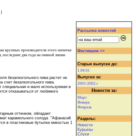
|
Рассылка новостей
два крупных производителя этого напитка:
Фестивали >>
, последние два года на пивной линии
Старые выпуски до:
1.09.01
Выпуски за:
оля безалкогольного пива растет не
а счет безалкогольного пива.
2001/2002 г
т специальная и мало используемая в
Новости за:
ется отказываться от любимого
Март
Январь
Февраль
тарным оттенком, обладает
омат карамельного солода. "Афанасий
Разделы:
тся в пластиковые бутылки емкостью 1
Новости
Курьезы
Слухи