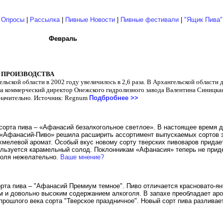
|
Опросы
|
Рассылка
|
Пивные Новости
|
Пивные фестивали
|
"Ящик Пива"
Февраль
 ПРОИЗВОДСТВА
льской области в 2002 году увеличилось в 2,6 раза. В Архангельской области 
ла коммерческий директор Онежского гидролизного завода Валентина Синицкая
значительно. Источник: Regnum
Подбробнее >>
орта пива – «Афанасий безалкогольное светлое». В настоящее время д
я «Афанасий-Пиво» решила расширить ассортимент выпускаемых сортов з
хмелевой аромат. Особый вкус новому сорту тверских пивоваров придае
пользуется карамельный солод. Поклонникам «Афанасия» теперь не прид
оголя нежелательно.
Ваше мнение?
рта пива – "Афанасий Премиум темное". Пиво отличается красновато-ян
м и довольно высоким содержанием алкоголя. В запахе преобладает ар
прошлого века сорта "Тверское праздничное". Новый сорт пива разливае