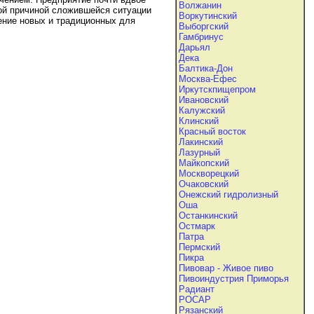
Волжанин
ной причиной сложившейся ситуации
Воркутинский
жение новых и традиционных для
Выборгский
Гамбринус
Дарьял
Дека
Балтика-Дон
Москва-Ефес
Иркутскпищепром
Ивановский
Калужский
Клинский
Красный восток
Лакинский
Лазурный
Майкопский
Москворецкий
Очаковский
Онежский гидролизный
Оша
Останкинский
Остмарк
Патра
Пермский
Пикра
Пивовар - Живое пиво
Пивоиндустрия Приморья
Радиант
РОСАР
Рязанский