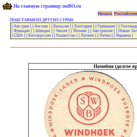
На главную страницу nuBO.ru
Начало
Российски
ПОДСТАВКИ ИЗ ДРУГИХ СТРАН:
| Австрия |
| Англия |
| Бельгия |
| Болгария |
| Германия |
| Голланд
| Франция |
| Швеция |
| Чехия |
| Япония |
| Австралия |
| Новая Зе
| США |
| Белоруссия |
| Казахстан |
| Латвия |
| Литва |
| Украина |
Намибия (долгое 