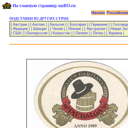
На главную страницу nuBO.ru
Начало
Российски
ПОДСТАВКИ ИЗ ДРУГИХ СТРАН:
| Австрия |
| Англия |
| Бельгия |
| Болгария |
| Германия |
| Голланд
| Франция |
| Швеция |
| Чехия |
| Япония |
| Австралия |
| Новая Зе
| США |
| Белоруссия |
| Казахстан |
| Латвия |
| Литва |
| Украина |