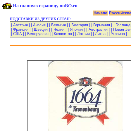
На главную страницу nuBO.ru
Начало
Российски
ПОДСТАВКИ ИЗ ДРУГИХ СТРАН:
| Австрия |
| Англия |
| Бельгия |
| Болгария |
| Германия |
| Голланд
| Франция |
| Швеция |
| Чехия |
| Япония |
| Австралия |
| Новая Зе
| США |
| Белоруссия |
| Казахстан |
| Латвия |
| Литва |
| Украина |