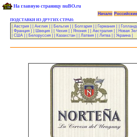
На главную страницу nuBO.ru
Начало
Российски
ПОДСТАВКИ ИЗ ДРУГИХ СТРАН:
| Австрия |
| Англия |
| Бельгия |
| Болгария |
| Германия |
| Голланд
| Франция |
| Швеция |
| Чехия |
| Япония |
| Австралия |
| Новая Зе
| США |
| Белоруссия |
| Казахстан |
| Латвия |
| Литва |
| Украина |