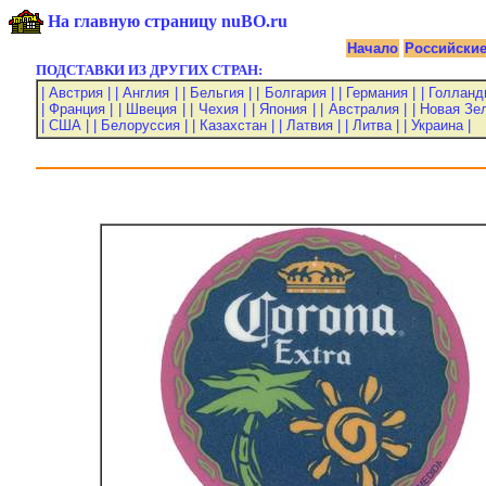
На главную страницу nuBO.ru
Начало
Российски
ПОДСТАВКИ ИЗ ДРУГИХ СТРАН:
| Австрия |
| Англия |
| Бельгия |
| Болгария |
| Германия |
| Голланд
| Франция |
| Швеция |
| Чехия |
| Япония |
| Австралия |
| Новая Зе
| США |
| Белоруссия |
| Казахстан |
| Латвия |
| Литва |
| Украина |