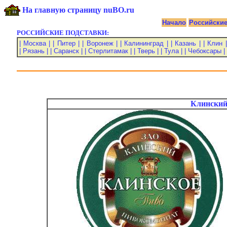
На главную страницу nuBO.ru
Начало
Российски
РОССИЙСКИЕ ПОДСТАВКИ:
| Москва |
| Питер |
| Воронеж |
| Калининград |
| Казань |
| Клин |
| Рязань |
| Саранск |
| Стерлитамак |
| Тверь |
| Тула |
| Чебоксары |
Клинский