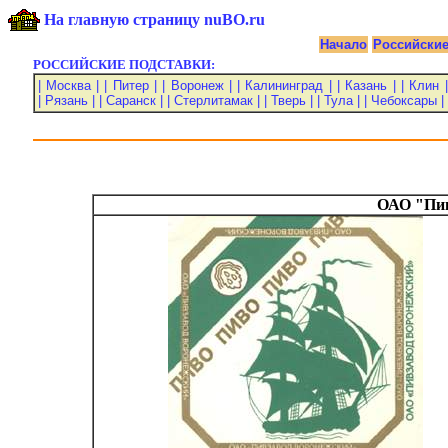
На главную страницу nuBO.ru
Начало
Российски
РОССИЙСКИЕ ПОДСТАВКИ:
| Москва |
| Питер |
| Воронеж |
| Калининград |
| Казань |
| Клин |
| Рязань |
| Саранск |
| Стерлитамак |
| Тверь |
| Тула |
| Чебоксары |
ОАО "Пив