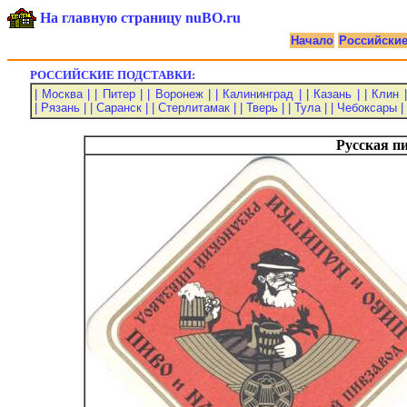
На главную страницу nuBO.ru
Начало
Российски
РОССИЙСКИЕ ПОДСТАВКИ:
| Москва |
| Питер |
| Воронеж |
| Калининград |
| Казань |
| Клин |
| Рязань |
| Саранск |
| Стерлитамак |
| Тверь |
| Тула |
| Чебоксары |
Русская п