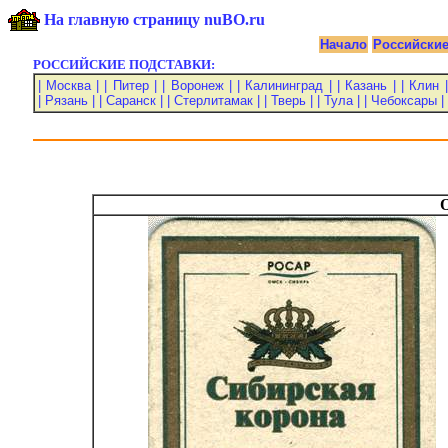
На главную страницу nuBO.ru
Начало
Российски
РОССИЙСКИЕ ПОДСТАВКИ:
| Москва |
| Питер |
| Воронеж |
| Калининград |
| Казань |
| Клин |
| Рязань |
| Саранск |
| Стерлитамак |
| Тверь |
| Тула |
| Чебоксары |