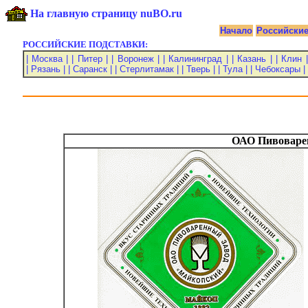
На главную страницу nuBO.ru
Начало
Российски
РОССИЙСКИЕ ПОДСТАВКИ:
| Москва |
| Питер |
| Воронеж |
| Калининград |
| Казань |
| Клин |
| Рязань |
| Саранск |
| Стерлитамак |
| Тверь |
| Тула |
| Чебоксары |
ОАО Пивоваре