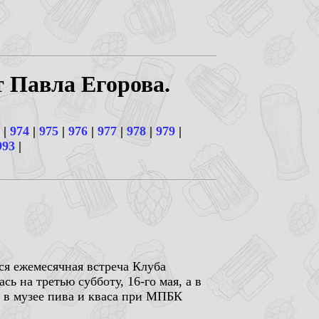
т Павла Егорова.
|
974
|
975
|
976
|
977
|
978
|
979
|
993
|
ся ежемесячная встреча Клуба
ь на третью субботу, 16-го мая, а в
ю в музее пива и кваса при МПБК