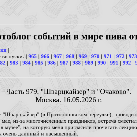
тоблог событий в мире пива о
ски
|
е выпуски:
|
965
|
966
|
967
|
968
|
969
|
970
|
971
|
972
|
973
82
|
983
|
984
|
985
|
986
|
987
|
988
|
989
|
990
|
991
|
992
|
Часть 979. "Шварцкайзер" и "Очаково".
Москва. 16.05.2026 г.
е "Шварцкайзер" (в Протопоповском переулке), проводит
ае, из-за многочисленных праздников, встреча сместилас
 в музее", на которую меня пригласили прочитать лекци
еня очень длинный и насыщенный.