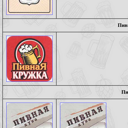
Пив
Пи