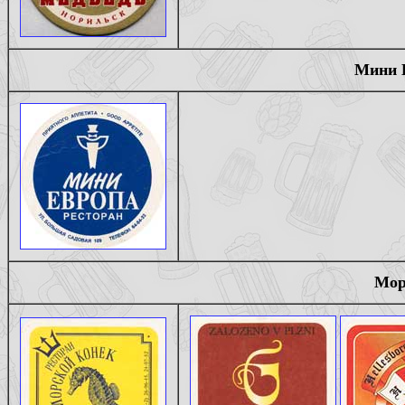
Мини Е
Мор