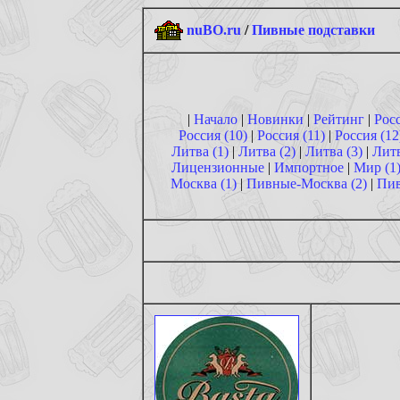
nuBO.ru
/
Пивные подставки
|
Начало
|
Новинки
|
Рейтинг
|
Росс
Россия (10)
|
Россия (11)
|
Россия (12
Литва (1)
|
Литва (2)
|
Литва (3)
|
Литв
Лицензионные
|
Импортное
|
Мир (1
Москва (1)
|
Пивные-Москва (2)
|
Пи