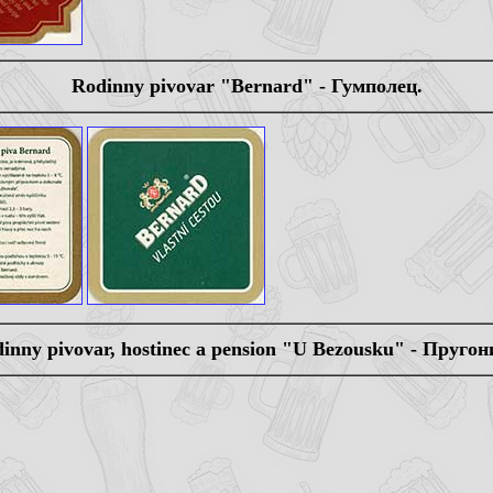
Rodinny pivovar "Bernard" - Гумполец.
inny pivovar, hostinec a pension "U Bezousku" - Пругон