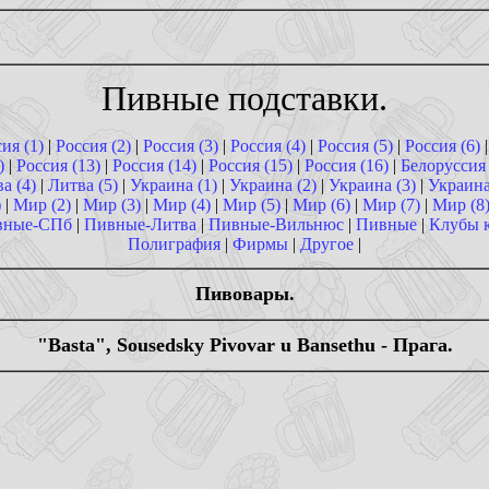
Пивные подставки.
ия (1)
|
Россия (2)
|
Россия (3)
|
Россия (4)
|
Россия (5)
|
Россия (6)
)
|
Россия (13)
|
Россия (14)
|
Россия (15)
|
Россия (16)
|
Белоруссия
а (4)
|
Литва (5)
|
Украина (1)
|
Украина (2)
|
Украина (3)
|
Украина
)
|
Мир (2)
|
Мир (3)
|
Мир (4)
|
Мир (5)
|
Мир (6)
|
Мир (7)
|
Мир (8
вные-СПб
|
Пивные-Литва
|
Пивные-Вильнюс
|
Пивные
|
Клубы 
Полиграфия
|
Фирмы
|
Другое
|
Пивовары.
"Basta", Sousedsky Pivovar u Bansethu - Прага.